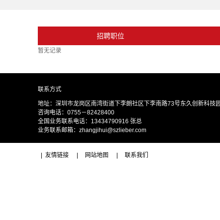
招聘职位
暂无记录
联系方式
地址：深圳市龙岗区南湾街道下李朗社区下李南路73号东久创新科技园二
咨询电话：0755－82428400
全国业务联系电话：13434790916 张总
业务联系邮箱：zhangjihui@szlieber.com
|
友情链接
|
网站地图
|
联系我们